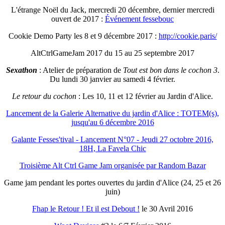
L'étrange Noël du Jack, mercredi 20 décembre, dernier mercredi
ouvert de 2017 :
Événement fessebouc
Cookie Demo Party les 8 et 9 décembre 2017 :
http://cookie.paris/
AltCtrlGameJam 2017 du 15 au 25 septembre 2017
Sexathon
: Atelier de préparation de
Tout est bon dans le cochon 3
.
Du lundi 30 janvier au samedi 4 février.
Le retour du cochon
: Les 10, 11 et 12 février au Jardin d'Alice.
Lancement de la Galerie Alternative du jardin d'Alice : TOTEM(s),
jusqu'au 6 décembre 2016
Galante Fesses'tival - Lancement N°07 - Jeudi 27 octobre 2016,
18H, La Favela Chic
Troisième Alt Ctrl Game Jam organisée par Random Bazar
Game jam pendant les portes ouvertes du jardin d'Alice (24, 25 et 26
juin)
Fhap le Retour ! Et il est Debout !
le 30 Avril 2016